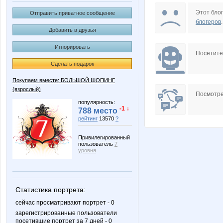
Princess Valkyrie
Sorbet
Этот блог
Отправить приватное сообщение
блогеров
.
Добавить в друзья
Игнорировать
galnata
knadya
Посетит
Сделать подарок
Покупаем вместе: БОЛЬШОЙ ШОПИНГ
(взрослый)
yashma
аллоньк
Посмотре
популярность:
-1 ↓
788 место
рейтинг
13570
?
Мася777
Маша-
Привилегированный
пользователь
7
уровня
ЗлатаРыбка
Чайкоф
Статистика портрета:
сейчас просматривают портрет - 0
зарегистрированные пользователи
посетившие портрет за 7 дней - 0