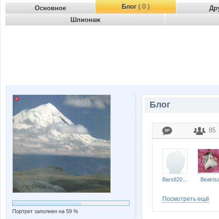
Блог
( 0 )
Основное
Др
Шпионаж
Блог
85
Bars820627
Beatris
Посмотреть ещё
Портрет заполнен на 59 %